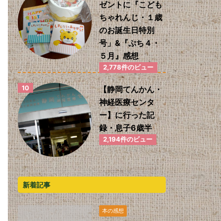
ゼントに『こども
ちゃれんじ・１歳
のお誕生日特別
号」&『ぷち４・
５月』感想
2,778件のビュー
【静岡てんかん・
神経医療センタ
ー】に行った記
録・息子6歳半
2,194件のビュー
新着記事
本の感想