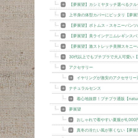
【夢展望】カシミヤタッチ選べるクル
上半身の体型カバーにピッタリ【夢展
【夢展望】ボトムス・スキニーパンツ
【夢展望】美ラインデニムレギンスパ
【夢展望】激ストレッチ美脚スキニー
30代以上でもプチプラで大人可愛い【
アクセサリー
イヤリングが激安のアクセサリー通販
ナチュラルセンス
着心地抜群！プチプラ通販【natur
夢展望
おしゃれで着やすい夏服が6,00
真冬の冷たい風が寒くない【夢展