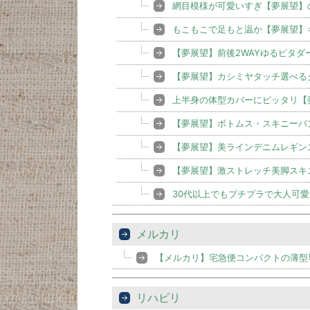
網目模様が可愛いすぎ【夢展望】
もこもこで足もと温か【夢展望】
【夢展望】前後2WAYゆるピタ
【夢展望】カシミヤタッチ選べる
上半身の体型カバーにピッタリ【
【夢展望】ボトムス・スキニーパ
【夢展望】美ラインデニムレギン
【夢展望】激ストレッチ美脚スキ
30代以上でもプチプラで大人可愛
メルカリ
【メルカリ】宅急便コンパクトの薄型
リハビリ