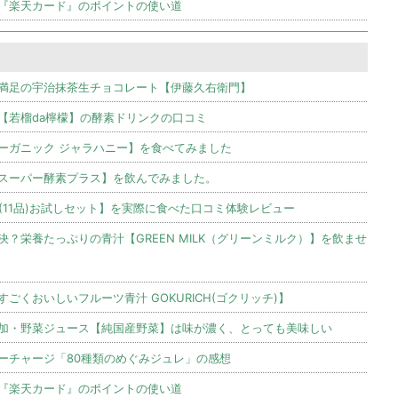
『楽天カード』のポイントの使い道
満足の宇治抹茶生チョコレート【伊藤久右衛門】
【若榴da檸檬】の酵素ドリンクの口コミ
ーガニック ジャラハニー】を食べてみました
スーパー酵素プラス】を飲んでみました。
(11品)お試しセット】を実際に食べた口コミ体験レビュー
？栄養たっぷりの青汁【GREEN MILK（グリーンミルク）】を飲ませ
くおいしいフルーツ青汁 GOKURICH(ゴクリッチ)】
加・野菜ジュース【純国産野菜】は味が濃く、とっても美味しい
ーチャージ「80種類のめぐみジュレ」の感想
『楽天カード』のポイントの使い道