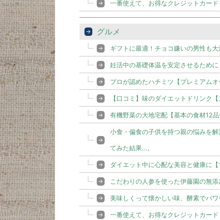
一番使えて、お得なクレジットカード
グルメ
ギフトに最適！チョコ嫌いの男性も大
妊活中の基礎体温を安定させるために
プロが認めたハチミツ【プレミアムオ
【口コミ】味のダイエットドリンク【
有機野菜の大地宅配【基本の食材12品
小食・偏食の子供を持つ親の悩みを解決
てみた結果…。
ダイエット中に心配な美容と健康に【すご
こだわりの人参を使った伊藤園の無添
美味しくって懐かしい味、酵素でパワ
一番使えて、お得なクレジットカード