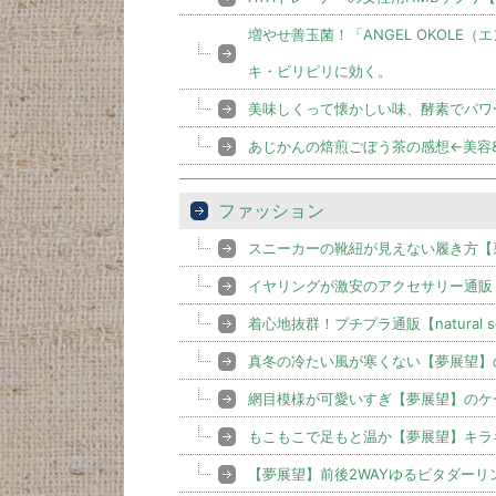
増やせ善玉菌！「ANGEL OKOL
キ・ピリピリに効く。
美味しくって懐かしい味、酵素でパワ
あじかんの焙煎ごぼう茶の感想←美容
ファッション
スニーカーの靴紐が見えない履き方【
イヤリングが激安のアクセサリー通販【L
着心地抜群！プチプラ通販【natural 
真冬の冷たい風が寒くない【夢展望】
網目模様が可愛いすぎ【夢展望】のケ
もこもこで足もと温か【夢展望】キラ
【夢展望】前後2WAYゆるピタダー