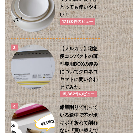
とっても使いやす
い！
17,130件のビュー
【メルカリ】宅急
便コンパクトの薄
型専用BOXの厚み
についてクロネコ
ヤマトに問い合わ
せてみた。
15,862件のビュー
鉛筆削りで削って
いる途中で芯がポ
キポキ折れて削れ
ない『買い替えで