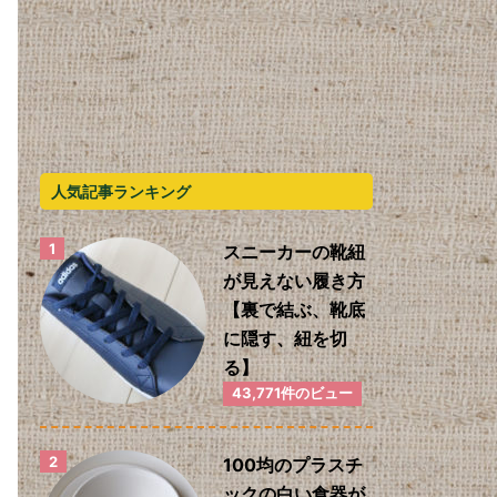
人気記事ランキング
スニーカーの靴紐
が見えない履き方
【裏で結ぶ、靴底
に隠す、紐を切
る】
43,771件のビュー
100均のプラスチ
ックの白い食器が