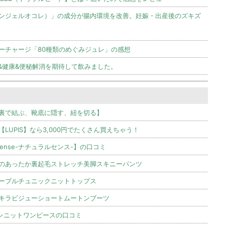
E（エンジェルオコレ）」の成分が腸内環境を改善。妊娠・出産後のズキズ
ーチャージ「80種類のめぐみジュレ」の感想
&健康&便秘解消を期待して飲みました。
裏で結ぶ、靴底に隠す、紐を切る】
UPIS】なら3,000円でたくさん買えちゃう！
sense-ナチュラルセンス-】の口コミ
のあったか裏起毛ストレッチ美脚スキニーパンツ
ーブルチュニックニットトップス
キラビジューショートムートンブーツ
リンニットワンピースの口コミ