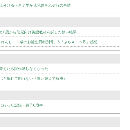
は分けるべき？早産児兄妹それぞれの事情
と0歳から幼児向け英語教材を試した娘→結果…
ゃれんじ・１歳のお誕生日特別号」&『ぷち４・５月』感想
替えたら誤作動しなくなった
ポキ折れて削れない『買い替えで解決』
に行った記録・息子6歳半