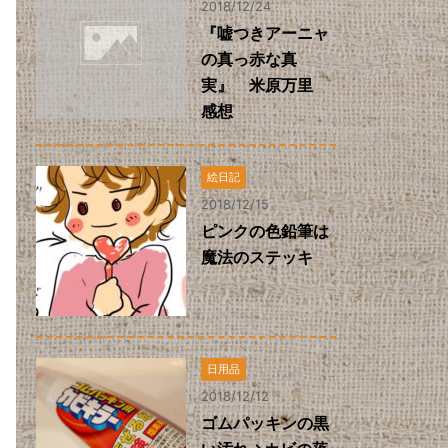
2018/12/24
『嘘つきアーニャ
の真っ赤な真
実』 米原万里
感想
絵日記
2018/12/15
ピンクの色鉛筆は
魔法のステッキ
日用品
2018/12/12
ゴムパッキンの黒