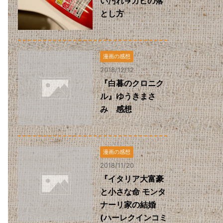
い汚れ→カビの落
とし方
漫画の感想
2018/12/12
『白暮のクロニク
ル』ゆうきまさ
み 感想
漫画の感想
2018/11/20
『イタリア大富豪
と小さな命 モンタ
ナーリ家の結婚
(ハーレクインコミ