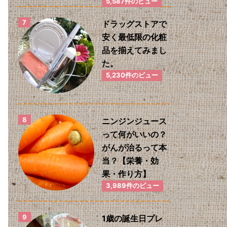
5,587件のビュー
ドラッグストアで
安く最低限の化粧
品を揃えてみまし
た。
5,230件のビュー
ニンジンジュース
って何がいいの？
がんが治るって本
当？【栄養・効
果・作り方】
3,989件のビュー
1歳の誕生日プレ