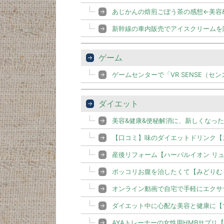
あじかんの焙煎ごぼう茶の感想←美容
新幹線の車内販売でアイスクリームを
ゲーム
ゲームセンターで「VR SENSE（セ
ダイエット
美容&健康&便秘解消に、新しくなっ
【口コミ】味のダイエットドリンク【
産後リフォーム【ハーバルイオン リュ
ポッコリお腹を治したくて【みどりむ
オンライン動画で自宅で手軽にエクササ
ダイエット中に心配な美容と健康に【すご
AYAトレーナーの女性用HMBサプリ