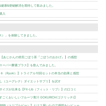
&健康&便秘解消を期待して飲みました。
購入
ンス）」を体験してきました。
た【あじかんの焙煎ごぼう茶『ごぼうのおかげ』】の感想
スーパー酵素プラス】を飲んでみました。
キ（Ryuki）】トライアル10回セットの本当の効果と感想
し（ユーグレナ）ダイエットサプリ】を試す
イズが出来る【Fit-Lib（フィット・リブ）】の口コミ
くおいしいフルーツ青汁 GOKURICH(ゴクリッチ)】
【BBB（トリプルビー）】とは？届いたので感想をレビュー