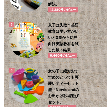
解決』
12,280件のビュー
息子は失敗？英語
教育は早い方がい
いと0歳から幼児
向け英語教材を試
した娘→結果…
6,460件のビュー
女の子に絶対おす
すめのとっても可
愛いティーセット
型「Newislandの
お出かけ砂場遊び
セット」