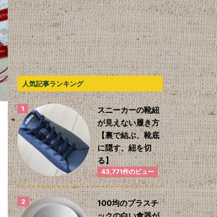
人気記事ランキング
スニーカーの靴紐
が見えない履き方
【裏で結ぶ、靴底
に隠す、紐を切
る】
43,771件のビュー
100均のプラスチ
ックの白い食器が