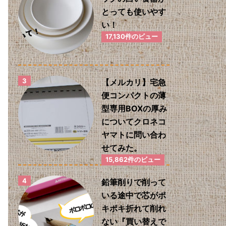
とっても使いやす
い！
17,130件のビュー
【メルカリ】宅急
便コンパクトの薄
型専用BOXの厚み
についてクロネコ
ヤマトに問い合わ
せてみた。
15,862件のビュー
鉛筆削りで削って
いる途中で芯がポ
キポキ折れて削れ
ない『買い替えで