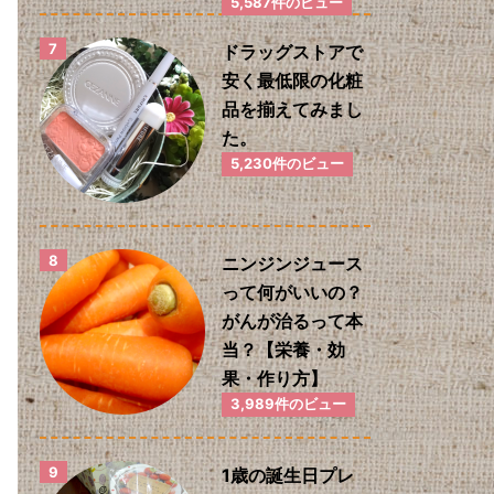
5,587件のビュー
ドラッグストアで
安く最低限の化粧
品を揃えてみまし
た。
5,230件のビュー
ニンジンジュース
って何がいいの？
がんが治るって本
当？【栄養・効
果・作り方】
3,989件のビュー
1歳の誕生日プレ