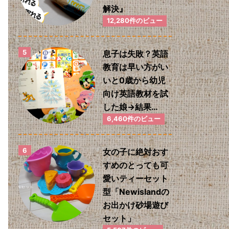
解決』
12,280件のビュー
息子は失敗？英語
教育は早い方がい
いと0歳から幼児
向け英語教材を試
した娘→結果…
6,460件のビュー
女の子に絶対おす
すめのとっても可
愛いティーセット
型「Newislandの
お出かけ砂場遊び
セット」