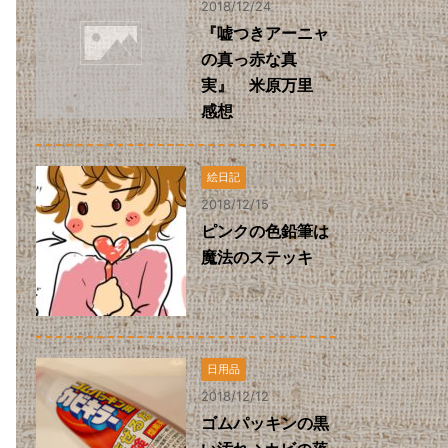
2018/12/24
『嘘つきアーニャ
の真っ赤な真
実』 米原万里
感想
絵日記
2018/12/15
ピンクの色鉛筆は
魔法のステッキ
日用品
2018/12/12
ゴムパッキンの黒