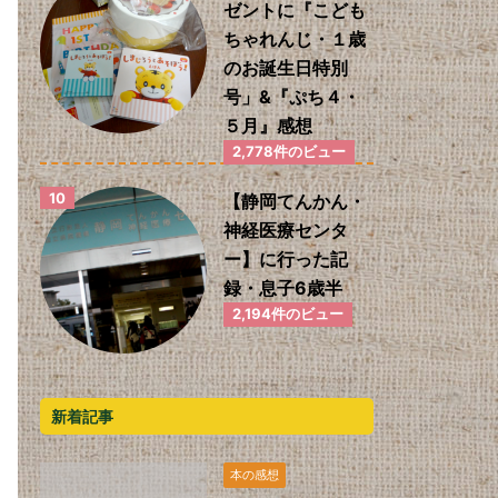
ゼントに『こども
ちゃれんじ・１歳
のお誕生日特別
号」&『ぷち４・
５月』感想
2,778件のビュー
【静岡てんかん・
神経医療センタ
ー】に行った記
録・息子6歳半
2,194件のビュー
新着記事
本の感想