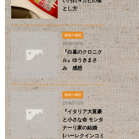
い汚れ→カビの落
とし方
漫画の感想
2018/12/12
『白暮のクロニク
ル』ゆうきまさ
み 感想
漫画の感想
2018/11/20
『イタリア大富豪
と小さな命 モンタ
ナーリ家の結婚
(ハーレクインコミ