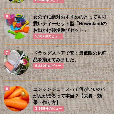
6,460件のビュー
女の子に絶対おすすめのとっても可
愛いティーセット型「Newislandの
お出かけ砂場遊びセット」
5,587件のビュー
ドラッグストアで安く最低限の化粧
品を揃えてみました。
5,230件のビュー
ニンジンジュースって何がいいの？
がんが治るって本当？【栄養・効
果・作り方】
3,989件のビュー