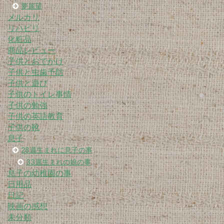
夢展望
メルカリ
リハビリ
化粧品
商品レビュー
子供とおでかけ
子供と虫歯予防
子供と遊び
子供のトイレ事情
子供の勉強
子供の英語教育
子供の靴
息子
28週生まれに息子の事
33週生まれの娘の事
息子の幼稚園の事
日用品
日記
映画の感想
未分類