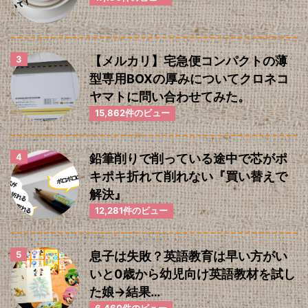
【メルカリ】宅急便コンパクトの薄
型専用BOXの厚みについてクロネコ
ヤマトに問い合わせてみた。
15,862件のビュー
鉛筆削りで削っている途中で芯がポ
キポキ折れて削れない『買い替えで
解決』
12,281件のビュー
息子は失敗？英語教育は早い方がい
いと0歳から幼児向け英語教材を試し
た娘→結果…