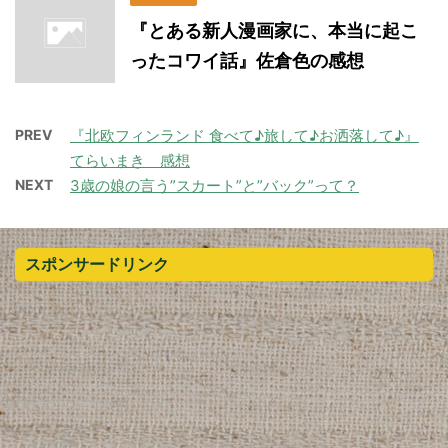
『とある新人漫画家に、本当に起こ
ったコワイ話』佐倉色の感想
PREV
『北欧フィンランド 食べて♪旅して♪お洒落して♪』
てらいまき 感想
NEXT
3歳の娘の言う”スカート”と”バック”って？
スポンサードリンク