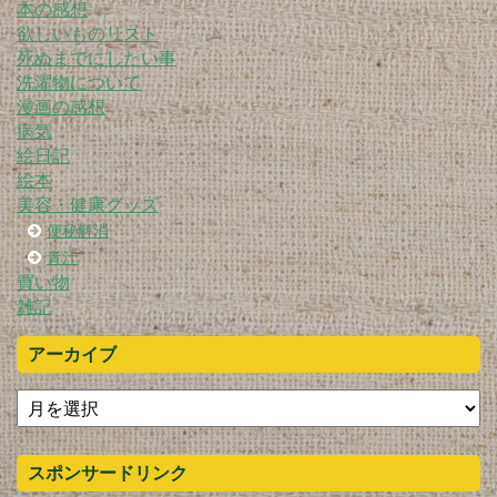
本の感想
欲しいものリスト
死ぬまでにしたい事
洗濯物について
漫画の感想
病気
絵日記
絵本
美容・健康グッズ
便秘解消
青汁
買い物
雑記
アーカイブ
スポンサードリンク