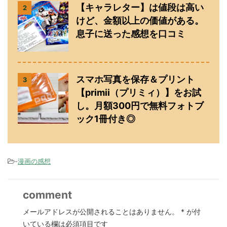
【キャラレター】は値段は高い
2
けど、金額以上の価値がある。
息子に送った感想を口コミ
スマホ写真を保存＆プリント
3
【primii（プリミィ）】をお試
し。月額300円で無料フォトブ
ック1冊付き◎
-
漫画の感想
comment
メールアドレスが公開されることはありません。
*
が付
いている欄は必須項目です