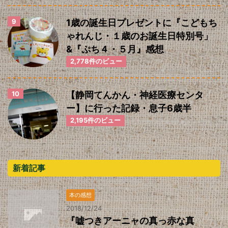
1歳の誕生日プレゼントに『こどもち
ゃれんじ・１歳のお誕生日特別号」
&『ぷち４・５月』感想
2,778件のビュー
【静岡てんかん・神経医療センタ
ー】に行った記録・息子6歳半
2,195件のビュー
新着記事
本の感想
2018/12/24
『嘘つきアーニャの真っ赤な真