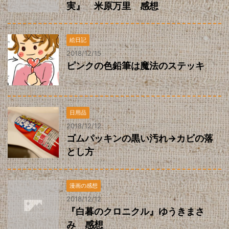
実』 米原万里 感想
絵日記
2018/12/15
ピンクの色鉛筆は魔法のステッキ
日用品
2018/12/12
ゴムパッキンの黒い汚れ→カビの落
とし方
漫画の感想
2018/12/12
『白暮のクロニクル』ゆうきまさ
み 感想