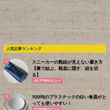
人気記事ランキング
スニーカーの靴紐が見えない履き方
【裏で結ぶ、靴底に隠す、紐を切
る】
43,771件のビュー
100均のプラスチックの白い食器がと
っても使いやすい！
17,130件のビュー