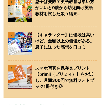
息子は失敗？英語教育は早い方
1
がいいと0歳から幼児向け英語
教材を試した娘→結果…
【キャラレター】は値段は高い
2
けど、金額以上の価値がある。
息子に送った感想を口コミ
スマホ写真を保存＆プリント
3
【primii（プリミィ）】をお試
し。月額300円で無料フォトブ
ック1冊付き◎