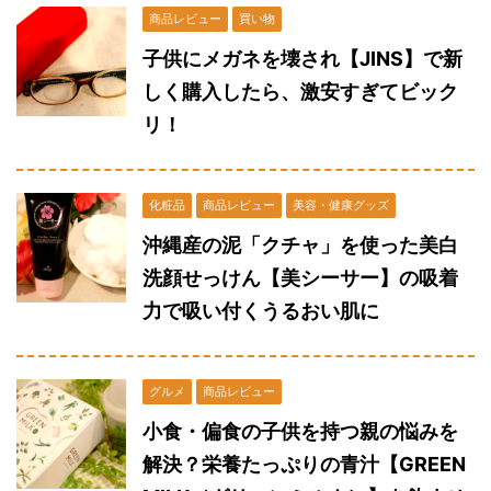
商品レビュー
買い物
子供にメガネを壊され【JINS】で新
しく購入したら、激安すぎてビック
リ！
化粧品
商品レビュー
美容・健康グッズ
沖縄産の泥「クチャ」を使った美白
洗顔せっけん【美シーサー】の吸着
力で吸い付くうるおい肌に
グルメ
商品レビュー
小食・偏食の子供を持つ親の悩みを
解決？栄養たっぷりの青汁【GREEN