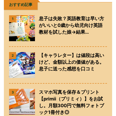
おすすめ記事
息子は失敗？英語教育は早い方
1
がいいと0歳から幼児向け英語
教材を試した娘→結果…
【キャラレター】は値段は高い
2
けど、金額以上の価値がある。
息子に送った感想を口コミ
スマホ写真を保存＆プリント
3
【primii（プリミィ）】をお試
し。月額300円で無料フォトブ
ック1冊付き◎