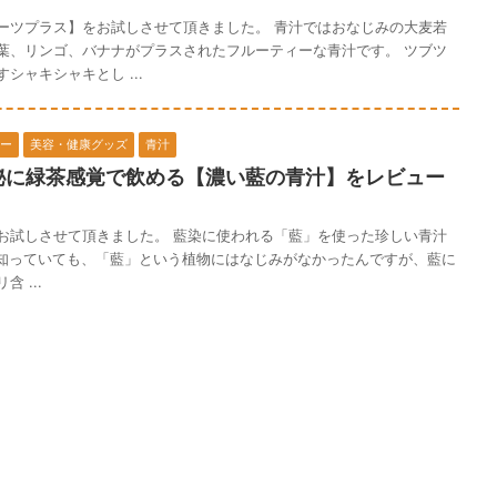
ーツプラス】をお試しさせて頂きました。 青汁ではおなじみの大麦若
葉、リンゴ、バナナがプラスされたフルーティーな青汁です。 ツブツ
シャキシャキとし ...
ー
美容・健康グッズ
青汁
秘に緑茶感覚で飲める【濃い藍の青汁】をレビュー
お試しさせて頂きました。 藍染に使われる「藍」を使った珍しい青汁
知っていても、「藍」という植物にはなじみがなかったんですが、藍に
 ...