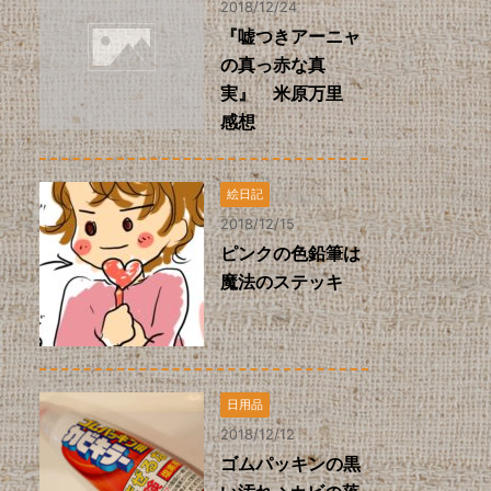
2018/12/24
『嘘つきアーニャ
の真っ赤な真
実』 米原万里
感想
絵日記
2018/12/15
ピンクの色鉛筆は
魔法のステッキ
日用品
2018/12/12
ゴムパッキンの黒