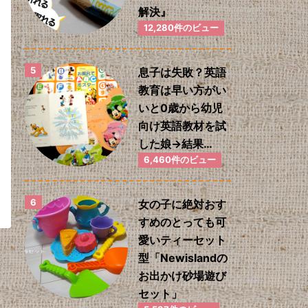
解決』
12,280件のビュー
息子は失敗？英語
教育は早い方がい
いと0歳から幼児
向け英語教材を試
した娘→結果…
6,460件のビュー
女の子に絶対おす
すめのとっても可
愛いティーセット
型「Newislandの
お出かけ砂場遊び
セット」