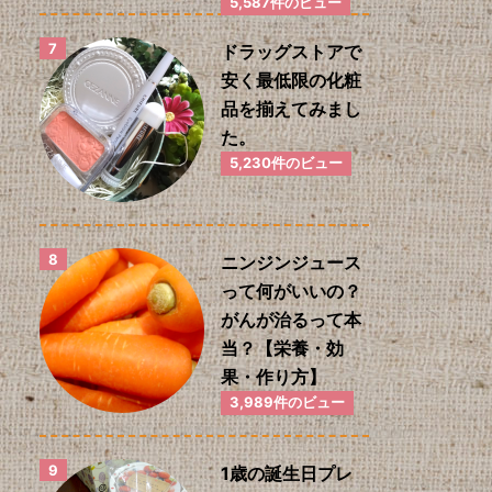
5,587件のビュー
ドラッグストアで
安く最低限の化粧
品を揃えてみまし
た。
5,230件のビュー
ニンジンジュース
って何がいいの？
がんが治るって本
当？【栄養・効
果・作り方】
3,989件のビュー
1歳の誕生日プレ