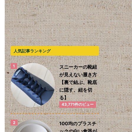
人気記事ランキング
スニーカーの靴紐
が見えない履き方
【裏で結ぶ、靴底
に隠す、紐を切
る】
43,771件のビュー
100均のプラスチ
ックの白い食器が