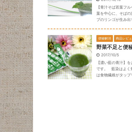
【青汁そば若葉フル
葉を中心に、そばの
ブのリンゴが生み出す
便秘解消
商品レビュ
野菜不足と便
2017/10/5
【濃い藍の青汁】を
です。 藍染はよく
は食物繊維がタップリ含