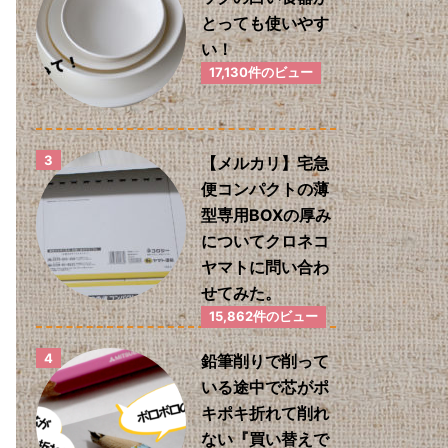
とっても使いやす
い！
17,130件のビュー
【メルカリ】宅急
便コンパクトの薄
型専用BOXの厚み
についてクロネコ
ヤマトに問い合わ
せてみた。
15,862件のビュー
鉛筆削りで削って
いる途中で芯がポ
キポキ折れて削れ
ない『買い替えで