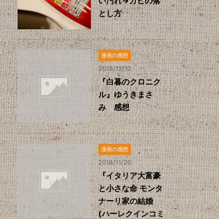
い汚れ→カビの落
とし方
漫画の感想
2018/12/12
『白暮のクロニク
ル』ゆうきまさ
み 感想
漫画の感想
2018/11/20
『イタリア大富豪
と小さな命 モンタ
ナーリ家の結婚
(ハーレクインコミ