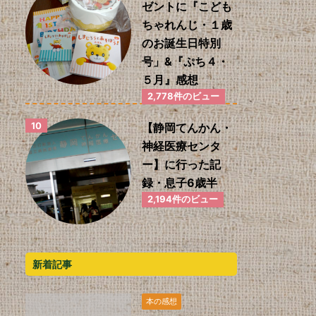
ゼントに『こども
ちゃれんじ・１歳
のお誕生日特別
号」&『ぷち４・
５月』感想
2,778件のビュー
【静岡てんかん・
神経医療センタ
ー】に行った記
録・息子6歳半
2,194件のビュー
新着記事
本の感想